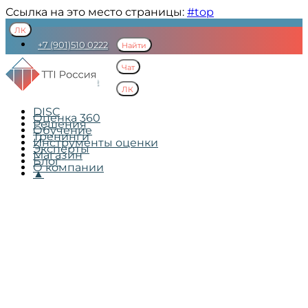
Ссылка на это место страницы:
#top
ЛК
+7 (901)510 0222
Найти
mail@ttisi.ru
Чат
Пресс-центр
ЛК
DISC
Оценка 360
Решения
Обучение
Тренинги
Инструменты оценки
Эксперты
Магазин
Блог
О компании
▲