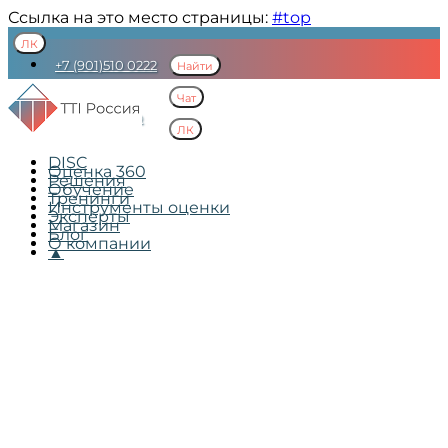
Ссылка на это место страницы:
#top
ЛК
+7 (901)510 0222
Найти
mail@ttisi.ru
Чат
Пресс-центр
ЛК
DISC
Оценка 360
Решения
Обучение
Тренинги
Инструменты оценки
Эксперты
Магазин
Блог
О компании
▲