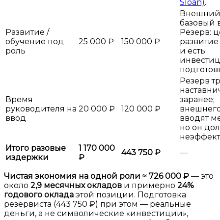
Sloan)
.
Внешний
базовый 
Развитие /
Резерв: 
обучение под
25 000 ₽
150 000 ₽
развитие
роль
и есть
инвестиц
подготовк
Резерв т
наставни
Время
заранее;
руководителя на
20 000 ₽
120 000 ₽
внешнег
ввод
вводят м
но он до
неэффект
Итого разовые
1 170 000
443 750 ₽
—
издержки
₽
Чистая экономия на одной роли ≈ 726 000 ₽
— это
около
2,9 месячных окладов
и примерно
24%
годового оклада
этой позиции. Подготовка
резервиста (443 750 ₽) при этом — реальные
деньги, а не символические «инвестиции»,