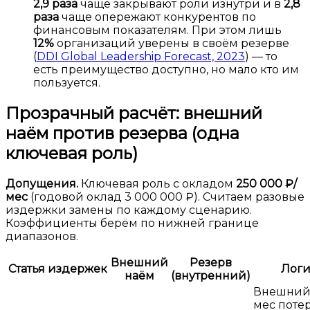
2,9 раза
чаще закрывают роли изнутри и в
2,8
раза
чаще опережают конкурентов по
финансовым показателям. При этом лишь
12%
организаций уверены в своём резерве
(
DDI Global Leadership Forecast, 2023
) — то
есть преимущество доступно, но мало кто им
пользуется.
Прозрачный расчёт: внешний
наём против резерва (одна
ключевая роль)
Допущения.
Ключевая роль с окладом
250 000 ₽/
мес
(годовой оклад 3 000 000 ₽). Считаем разовые
издержки замены по каждому сценарию.
Коэффициенты берём по нижней границе
диапазонов.
Внешний
Резерв
Статья издержек
Логи
наём
(внутренний)
Внешний: 
мес поте