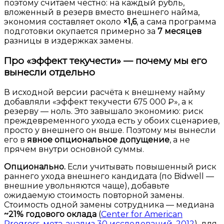
поэтому считаем честно: на каждый рубль,
вложенный в резерв вместо внешнего найма,
экономия составляет около
×1,6
, а сама программа
подготовки окупается примерно за
7 месяцев
разницы в издержках замены.
Про «эффект текучести» — почему мы его
вынесли отдельно
В исходной версии расчёта к внешнему найму
добавляли «эффект текучести 675 000 ₽», а к
резерву — ноль. Это завышало экономию: риск
преждевременного ухода есть у обоих сценариев,
просто у внешнего он выше. Поэтому мы вынесли
его в
явное опциональное допущение
, а не
прячем внутри основной суммы.
Опционально.
Если учитывать повышенный риск
раннего ухода внешнего кандидата (по Bidwell —
внешние увольняются чаще), добавьте
ожидаемую стоимость повторной замены.
Стоимость одной замены сотрудника — медиана
~21% годового оклада
(
Center for American
Progress, мета-анализ 30 исследований, 2012
), для