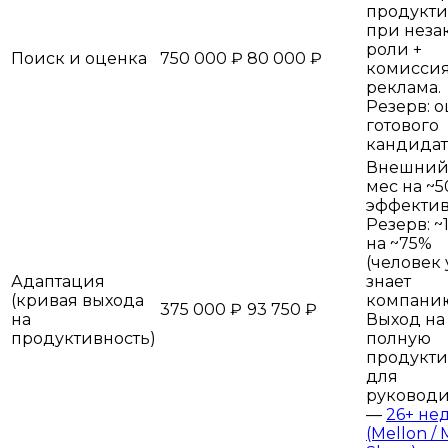
продукти
при неза
роли +
Поиск и оценка
750 000 ₽
80 000 ₽
комиссия
реклама.
Резерв: 
готового
кандидат
Внешний:
мес на ~
эффектив
Резерв: ~1
на ~75%
(человек
Адаптация
знает
(кривая выхода
компанию
375 000 ₽
93 750 ₽
на
Выход на
продуктивность)
полную
продукти
для
руководи
—
26+ не
(Mellon / 