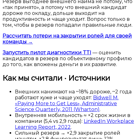
Резерв выгоднее внешнего найма не потому, что
«так принято», а потому что внешний кандидат
дороже по окладу, дольше выходит на
продуктивность и чаще уходит. Вопрос только в
том, чтобы в резерв попадали правильные люди.
Рассчитать потери на закрытии ролей для своей
команды →
Запустить пилот диагностики TTI
— оценить
кандидатов в резерв по объективному профилю
до того, как вложены деньги в их развитие.
Как мы считали · Источники
Внешних нанимают на ~18% дороже, ~2 года
работают хуже и чаще уходят:
Bidwell M.
«Paying More to Get Less», Administrative
Science Quarterly, 2011 (Wharton)
.
Внутренняя мобильность ≈ ×2 срок жизни в
компании (5,4 vs 2,9 года):
LinkedIn Workplace
Learning Report, 2022
.
Сильный резерв → ×2,9 закрытие ролей
изнутри, ×2,8 финрезультат; лишь 12%