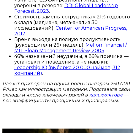
уверены в резерве:
DDI Global Leadership
Forecast, 2023
.
Стоимость замены сотрудника ≈ 21% годового
оклада (медиана, мета-анализ 30
исследований):
Center for American Progress,
2012
.
Время выхода на полную продуктивность
(руководители 26+ недель):
Mellon Financial /
MIT Sloan Management Review, 2003
.
46% назначений неудачны, в 89% причина —
установки и поведение, а не навыки:
Leadership IQ (выборка 20 000 наймов, 312
компаний)
.
Расчёт приведён на одной роли с окладом 250 000
₽/мес как иллюстрация методики. Подставьте свои
оклады и число ключевых ролей в
калькуляторе
—
все коэффициенты прозрачны и проверяемы.