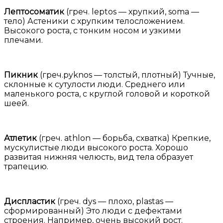
Лептосоматик
(греч. leptos — хрупкий, soma —
тело) Астеники с хрупким телосложением.
Высокого роста, с тонким носом и узкими
плечами.
Пикник
(гpeч.pyknos — толстый, плотный) Тучные,
склонные к сутулости люди. Среднего или
маленького роста, с круглой головой и короткой
шеей.
Атлетик
(греч. athlon — борьба, схватка) Крепкие,
мускулистые люди высокого роста. Хорошо
развитая нижняя челюсть, вид тела образует
трапецию.
Диспластик
(греч. dys — плохо, plastas —
сформированный) Это люди с дефектами
строения. Например, очень высокий рост.