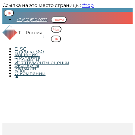
Ссылка на это место страницы:
#top
ЛК
+7 (901)510 0222
Найти
mail@ttisi.ru
Чат
Пресс-центр
ЛК
DISC
Оценка 360
Решения
Обучение
Тренинги
Инструменты оценки
Эксперты
Магазин
Блог
О компании
▲