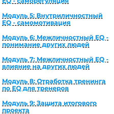
EQ - саморегуляция
Модуль 5: Внутриличностный
EQ - самомотивация
Модуль 6: Межличностный EQ -
понимание других людей
Модуль 7: Межличностный EQ -
влияние на других людей
Модуль 8: Отработка тренинга
по EQ для тренеров
Модуль 9: Защита итогового
проекта